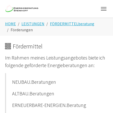
Skip to main navigation
Skip to main content
Skip to page footer
You are here:
HOME
LEISTUNGEN
FÖRDERMITTELberatung
Förderungen
Fördermittel
Im Rahmen meines Leistungsangebotes biete ich
folgende geförderte Energieberatungen an:
NEUBAU.Beratungen
ALTBAU.Beratungen
ERNEUERBARE-ENERGIEN.Beratung